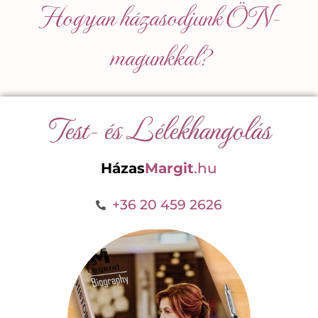
Hogyan házasodjunk ÖN-
magunkkal?
Test- és Lélekhangolás
Házas
Margit
.hu
+36 20 459 2626