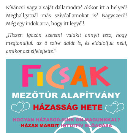
Kíváncsi vagy a saját dallamodra? Akkor itt a helyed!
Meghallgatnál más szívdallamokat is? Nagyszerű!
Még egy indok arra, hogy itt legyél!
„Hiszen igazán szeretni valakit annyit tesz, hogy
megtanuljuk az ő szíve dalát is, és eldaloljuk neki,
amikor azt elfelejtette.”