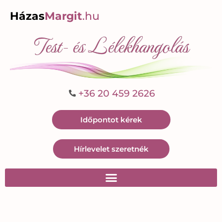
Házas
Margit
.hu
Test- és Lélekhangolás
+36 20 459 2626
Időpontot kérek
Hírlevelet szeretnék