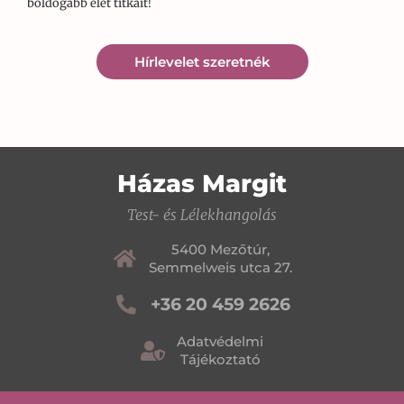
boldogabb élet titkait!
Hírlevelet szeretnék
Házas Margit
Test- és Lélekhangolás
5400 Mezőtúr,
Semmelweis utca 27.
+36 20 459 2626
Adatvédelmi
Tájékoztató