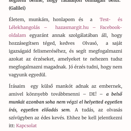
segíteni benne, hogy rátaláljon önmagán belül.”
(Galilei)
Életem, munkám, honlapom és a
Test- és
Lélekhangolás –
hazasmargit.hu – Facebook-
oldalam
egyaránt annak szolgálatában áll, hogy
hozzásegítsen téged, kedves Olvasó, a saját
igazságaid felismeréséhez, és segít megfogalmazni
azokat az érzéseket, amelyeket te nehezen tudsz
megfogalmazni magadnak. Jó érzés tudni, hogy nem
vagyunk egyedül.
Írásaim egy külső mankót adnak az embernek,
amivel könnyebb továbbmenni – DE! –
a belső
munkát azonban soha nem végzi el helyetted egyetlen
írás, egyetlen előadás sem.
A tudás, az olvasás
szívügyben az édes kevés. Ehhez be kell jelentkezni
itt:
Kapcsolat