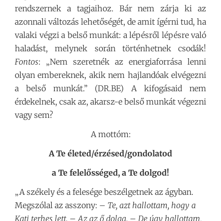
rendszernek a tagjaihoz. Bár nem zárja ki az
azonnali változás lehetőségét, de amit ígérni tud, ha
valaki végzi a belső munkát: a lépésről lépésre való
haladást, melynek során történhetnek csodák!
Fontos
: „Nem szeretnék az energiaforrása lenni
olyan embereknek, akik nem hajlandóak elvégezni
a belső munkát.” (DR.BE) A kifogásaid nem
érdekelnek, csak az, akarsz-e belső munkát végezni
vagy sem?
A mottóm:
A Te életed/érzésed/gondolatod
a Te felelősséged, a Te dolgod!
„A székely és a felesége beszélgetnek az ágyban.
Megszólal az asszony: –
Te, azt hallottam, hogy a
Kati terhes lett. – Az az ő dolga. – De úgy hallottam,