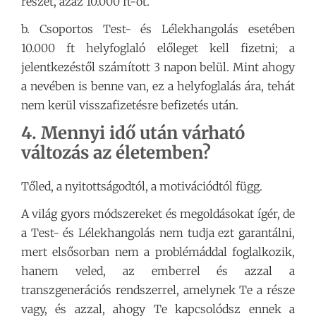
részét, azaz 10.000 ft-ot.
b. Csoportos Test- és Lélekhangolás esetében
10.000 ft helyfoglaló előleget kell fizetni; a
jelentkezéstől számított 3 napon belül. Mint ahogy
a nevében is benne van, ez a helyfoglalás ára, tehát
nem kerül visszafizetésre befizetés után.
4. Mennyi idő után várható
változás az életemben?
Tőled, a nyitottságodtól, a motivációdtól függ.
A világ gyors módszereket és megoldásokat ígér, de
a Test- és Lélekhangolás nem tudja ezt garantálni,
mert elsősorban nem a problémáddal foglalkozik,
hanem veled, az emberrel és azzal a
transzgenerációs rendszerrel, amelynek Te a része
vagy, és azzal, ahogy Te kapcsolódsz ennek a