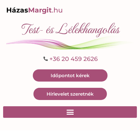
Házas
Margit
.hu
Test- és Lélekhangolás
+36 20 459 2626
Időpontot kérek
Hírlevelet szeretnék