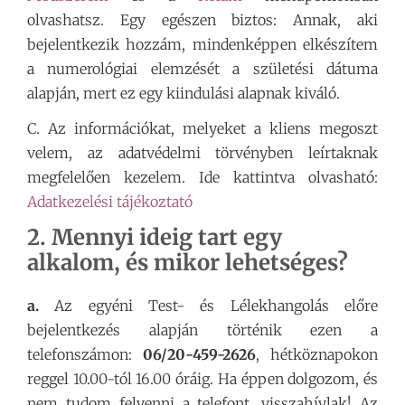
olvashatsz. Egy egészen biztos: Annak, aki
bejelentkezik hozzám, mindenképpen elkészítem
a numerológiai elemzését a születési dátuma
alapján, mert ez egy kiindulási alapnak kiváló.
C. Az információkat, melyeket a kliens megoszt
velem, az adatvédelmi törvényben leírtaknak
megfelelően kezelem. Ide kattintva olvasható:
Adatkezelési tájékoztató
2. Mennyi ideig tart egy
alkalom, és mikor lehetséges?
a.
Az egyéni Test- és Lélekhangolás előre
bejelentkezés alapján történik ezen a
telefonszámon:
06/20-459-2626
, hétköznapokon
reggel 10.00-tól 16.00 óráig. Ha éppen dolgozom, és
nem tudom felvenni a telefont, visszahívlak! Az