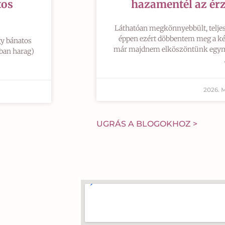
tos
hazamentél az érz
Láthatóan megkönnyebbült, teljese
éppen ezért döbbentem meg a kér
gy bánatos
már majdnem elköszöntünk egymástó
ában harag)
2026. 
UGRÁS A BLOGOKHOZ >