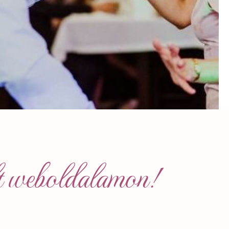
(Évi)
t weboldalamon!