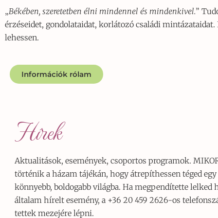
„
Békében, szeretetben élni mindennel és mindenkivel.
” Tudo
érzéseidet, gondolataidat, korlátozó családi mintázataida
lehessen.
Információk rólam
Hírek
Aktualitások, események, csoportos programok. MIKO
történik a házam tájékán, hogy átrepíthessen téged egy
könnyebb, boldogabb világba. Ha megpendítette lelked h
általam hírelt esemény, a +36 20 459 2626-os telefons
tettek mezejére lépni.