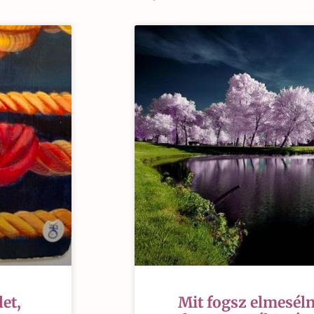
et,
Mit fogsz elmeséln