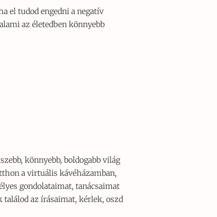
ha el tudod engedni a negatív
 valami az életedben könnyebb
szebb, könnyebb, boldogabb világ
tthon a virtuális kávéházamban,
élyes gondolataimat, tanácsaimat
alálod az írásaimat, kérlek, oszd