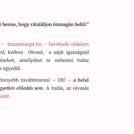
 benne, hogy rátaláljon önmagán belül.”
 –
hazasmargit.hu – Facebook-oldalam
ged, kedves Olvasó, a saját igazságaid
zéseket, amelyeket te nehezen tudsz
 egyedül.
könnyebb továbbmenni – DE! –
a belső
gyetlen előadás sem.
A tudás, az olvasás
olat