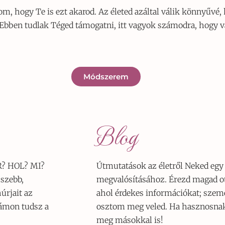
m, hogy Te is ezt akarod. Az életed azáltal válik könnyűvé, 
t. Ebben tudlak Téged támogatni, itt vagyok számodra, hogy
Módszerem
Blog
R? HOL? MI?
Útmutatások az életről Neked egy 
 szebb,
megvalósításához. Érezd magad o
úrjait az
ahol érdekes információkat; szem
zámon tudsz a
osztom meg veled. Ha hasznosnak t
meg másokkal is!