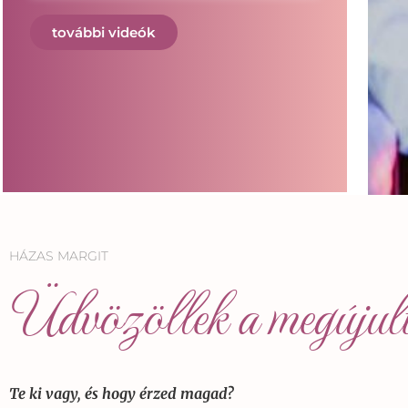
(Lali)
további videók
HÁZAS MARGIT
Üdvözöllek a megújul
Te ki vagy, és hogy érzed magad?