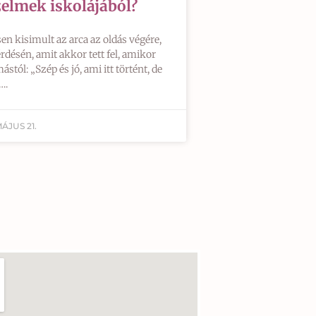
elmek iskolájából?
n kisimult az arca az oldás végére,
désén, amit akkor tett fel, amikor
l: „Szép és jó, ami itt történt, de
….
MÁJUS 21.