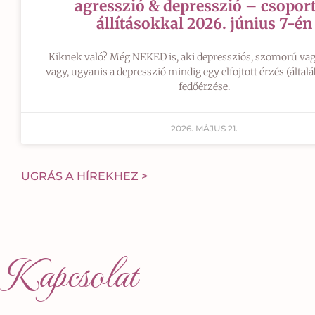
agresszió & depresszió – csopor
állításokkal 2026. június 7-én
Kiknek való? Még NEKED is, aki depressziós, szomorú va
vagy, ugyanis a depresszió mindig egy elfojtott érzés (által
fedőérzése.
2026. MÁJUS 21.
UGRÁS A HÍREKHEZ >
Kapcsolat