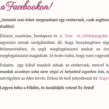
a Facebookon!
„Semmit sem lehet megtanítani egy embernek, csak segíteni
(Galilei)
Életem, munkám, honlapom és a
Test- és Lélekhangolás
egyaránt annak szolgálatában áll, hogy hozzásegítsen té
felismeréséhez, és segít megfogalmazni azokat az ér
megfogalmazni magadnak. Jó érzés tudni, hogy nem vagyunk
Írásaim egy külső mankót adnak az embernek, amivel 
munkát azonban soha nem végzi el helyetted egyetlen írás, e
szívügyben az édes kevés. Ehhez be kell jelentkezni itt:
Kapcs
Legyen béke a Földön, és kezdődjék velem! És Veled!