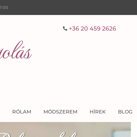
17:00
+36 20 459 2626
olás
RÓLAM
MÓDSZEREM
HÍREK
BLOG