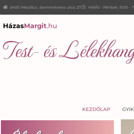
5400 Mezőtúr, Semmelweis utca 27.
Hétfő - Péntek: 9:00 - 
Házas
Margit
.hu
Test- és Lélekhang
KEZDŐLAP
GYIK