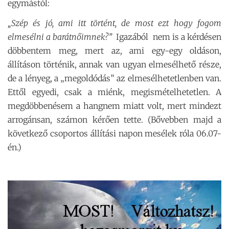
egymástól:
„Szép és jó, ami itt történt, de most ezt hogy fogom
elmesélni a barátnőimnek?”
Igazából nem is a kérdésen
döbbentem meg, mert az, ami egy-egy oldáson,
állításon történik, annak van ugyan elmesélhető része,
de a lényeg, a „megoldódás” az elmesélhetetlenben van.
Ettől egyedi, csak a miénk, megismételhetetlen. A
megdöbbenésem a hangnem miatt volt, mert mindezt
arrogánsan, számon kérően tette. (Bővebben majd a
következő csoportos állítási napon mesélek róla 06.07-
én.)