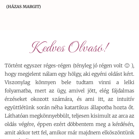
(HÁZAS MARGIT)
Kedves Olvasó!
Történt egyszer réges-régen (tényleg jó régen volt 🙂 ),
hogy megjelent nálam egy hölgy, aki egyéni oldást kért.
Viszonylag könnyen bele tudtam vinni a lelki
folyamatba, mert az ügy, amivel jött, elég fájdalmas
érzéseket okozott számára, és ami itt, az intuitív
együttlétünk során néha katartikus állapotba hozta őt.
Láthatóan megkönnyebbült, teljesen kisimult az arca az
oldás végére, éppen ezért döbbentem meg a kérdésén,
amit akkor tett fel, amikor már majdnem elköszöntünk