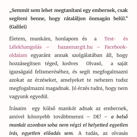
„Semmit sem lehet megtanítani egy embernek, csak
segíteni benne, hogy rátaláljon önmagán belül.”
(Galilei)
Életem, munkám, honlapom és a
Test- és
Lélekhangolás –
hazasmargit.hu – Facebook-
oldalam
egyaránt annak szolgálatában áll, hogy
hozzásegítsen téged, kedves Olvasó, a saját
igazságaid felismeréséhez, és segít megfogalmazni
azokat az érzéseket, amelyeket te nehezen tudsz
megfogalmazni magadnak. Jó érzés tudni, hogy nem
vagyunk egyedül.
Írásaim egy külső mankót adnak az embernek,
amivel könnyebb továbbmenni – DE! –
a belső
munkát azonban soha nem végzi el helyetted egyetlen
írás, egyetlen előadás sem.
A tudás, az olvasás