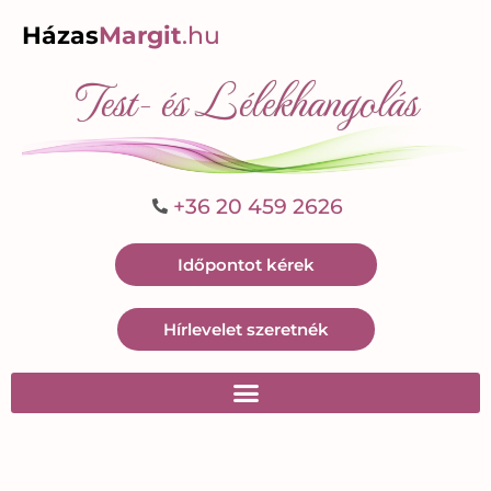
Házas
Margit
.hu
Test- és Lélekhangolás
+36 20 459 2626
Időpontot kérek
Hírlevelet szeretnék