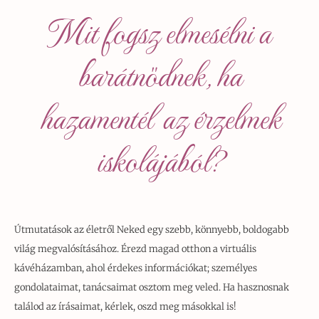
Mit fogsz elmesélni a
barátnődnek, ha
hazamentél az érzelmek
iskolájából?
Útmutatások az életről Neked egy szebb, könnyebb, boldogabb
világ megvalósításához. Érezd magad otthon a virtuális
kávéházamban, ahol érdekes információkat; személyes
gondolataimat, tanácsaimat osztom meg veled. Ha hasznosnak
találod az írásaimat, kérlek, oszd meg másokkal is!