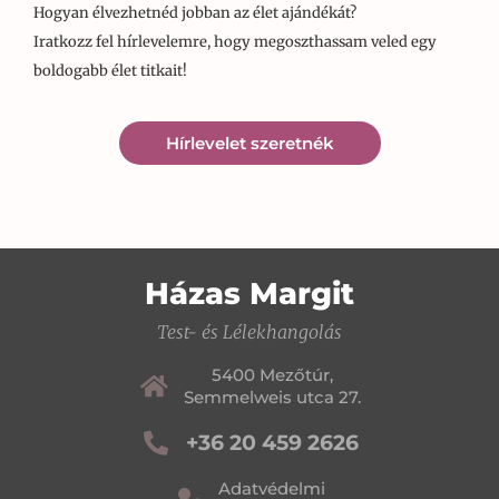
Hogyan élvezhetnéd jobban az élet ajándékát?
Iratkozz fel hírlevelemre, hogy megoszthassam veled egy
boldogabb élet titkait!
Hírlevelet szeretnék
Házas Margit
Test- és Lélekhangolás
5400 Mezőtúr,
Semmelweis utca 27.
+36 20 459 2626
Adatvédelmi