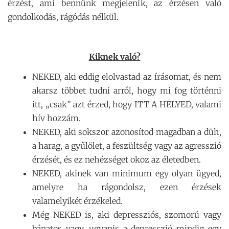
érzést, ami bennünk megjelenik, az érzésen való
gondolkodás, rágódás nélkül.
Kiknek való?
NEKED, aki eddig elolvastad az írásomat, és nem
akarsz többet tudni arról, hogy mi fog történni
itt, „csak” azt érzed, hogy ITT A HELYED, valami
hív hozzám.
NEKED, aki sokszor azonosítod magadban a düh,
a harag, a gyűlölet, a feszültség vagy az agresszió
érzését, és ez nehézséget okoz az életedben.
NEKED, akinek van minimum egy olyan ügyed,
amelyre ha rágondolsz, ezen érzések
valamelyikét érzékeled.
Még NEKED is, aki depressziós, szomorú vagy
bánatos vagy, ugyanis a depresszió mindig egy