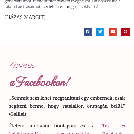
gondolataimat, tanácsaimat osztom meg veled. Ha hasznosnak
találod az írásaimat, kérlek, oszd meg másokkal is!
(HÁZAS MARGIT)
Kövess
a Facebookon!
„Semmit sem lehet megtanítani egy embernek, csak
segíteni benne, hogy rátaláljon önmagán belül.”
(Galilei)
Életem, munkám, honlapom és a
Test- és
Lélekhangolás –
hazasmargit.hu – Facebook-