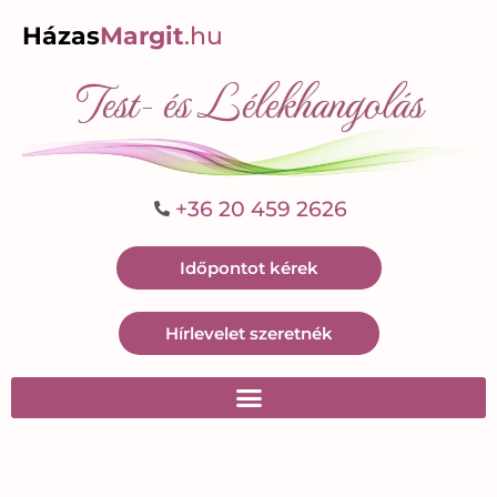
Házas
Margit
.hu
Test- és Lélekhangolás
+36 20 459 2626
Időpontot kérek
Hírlevelet szeretnék