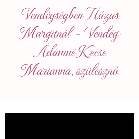
Vendégségben Házas
Margitnál – Vendég:
Ádámné Kecse
Marianna, szülésznő