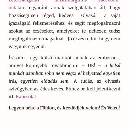
oldalam
egyaránt annak szolgálatában áll, hogy
hozzásegítsen téged, kedves Olvasó, a saját
igazságaid felismeréséhez, és segít megfogalmazni
azokat az érzéseket, amelyeket te nehezen tudsz
megfogalmazni magadnak. Jó érzés tudni, hogy nem
vagyunk egyedül.
Írásaim egy külső mankót adnak az embernek,
amivel könnyebb továbbmenni – DE! –
a belső
munkát azonban soha nem végzi el helyetted egyetlen
írás, egyetlen előadás sem.
A tudás, az olvasás
szívügyben az édes kevés. Ehhez be kell jelentkezni
itt:
Kapcsolat
Legyen béke a Földön, és kezdődjék velem! És Veled!