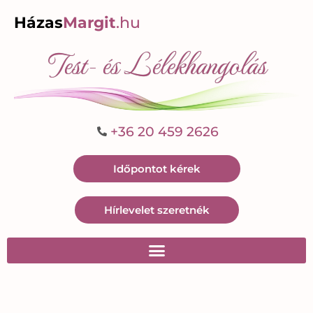
Házas
Margit
.hu
Test- és Lélekhangolás
+36 20 459 2626
Időpontot kérek
Hírlevelet szeretnék