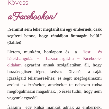
Kövess
a Facebookon!
„Semmit sem lehet megtanítani egy embernek, csak
segíteni benne, hogy rátaláljon önmagán belül.”
(Galilei)
Életem, munkám, honlapom és a
Test- és
Lélekhangolás –
hazasmargit.hu – Facebook-
oldalam
egyaránt annak szolgálatában áll, hogy
hozzásegítsen téged, kedves Olvasó, a saját
igazságaid felismeréséhez, és segít megfogalmazni
azokat az érzéseket, amelyeket te nehezen tudsz
megfogalmazni magadnak. Jó érzés tudni, hogy nem
vagyunk egyedül.
Írásaim egy külső mankót adnak az embernek,