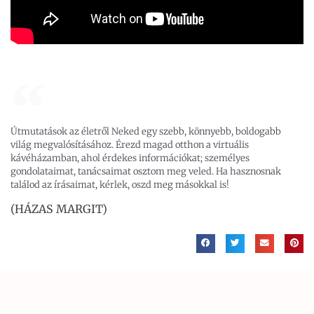
Útmutatások az életről Neked egy szebb, könnyebb, boldogabb
világ megvalósításához. Érezd magad otthon a virtuális
kávéházamban, ahol érdekes információkat; személyes
gondolataimat, tanácsaimat osztom meg veled. Ha hasznosnak
találod az írásaimat, kérlek, oszd meg másokkal is!
(HÁZAS MARGIT)