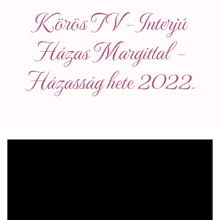
Körös TV – Interjú
Házas Margittal –
Házasság hete 2022.