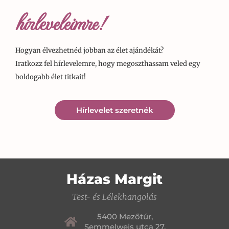
hírleveleimre!
Hogyan élvezhetnéd jobban az élet ajándékát?
Iratkozz fel hírlevelemre, hogy megoszthassam veled egy
boldogabb élet titkait!
Hírlevelet szeretnék
Házas Margit
Test- és Lélekhangolás
5400 Mezőtúr,
Semmelweis utca 27.