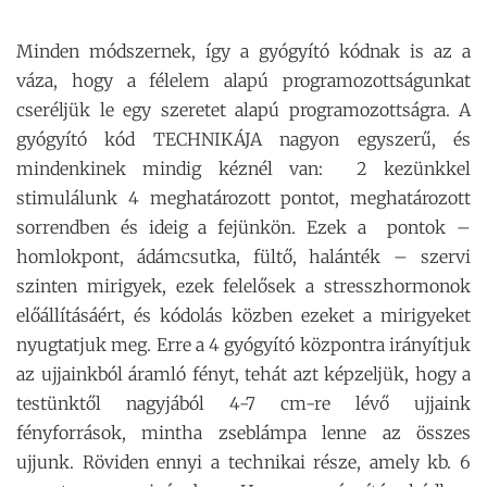
Minden módszernek, így a gyógyító kódnak is az a
váza, hogy a félelem alapú programozottságunkat
cseréljük le egy szeretet alapú programozottságra. A
gyógyító kód TECHNIKÁJA nagyon egyszerű, és
mindenkinek mindig kéznél van: 2 kezünkkel
stimulálunk 4 meghatározott pontot, meghatározott
sorrendben és ideig a fejünkön. Ezek a pontok –
homlokpont, ádámcsutka, fültő, halánték – szervi
szinten mirigyek, ezek felelősek a stresszhormonok
előállításáért, és kódolás közben ezeket a mirigyeket
nyugtatjuk meg. Erre a 4 gyógyító központra irányítjuk
az ujjainkból áramló fényt, tehát azt képzeljük, hogy a
testünktől nagyjából 4-7 cm-re lévő ujjaink
fényforrások, mintha zseblámpa lenne az összes
ujjunk. Röviden ennyi a technikai része, amely kb. 6