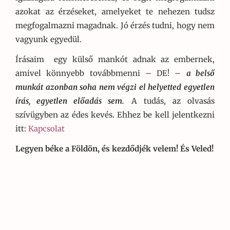
azokat az érzéseket, amelyeket te nehezen tudsz
megfogalmazni magadnak. Jó érzés tudni, hogy nem
vagyunk egyedül.
Írásaim egy külső mankót adnak az embernek,
amivel könnyebb továbbmenni – DE! –
a belső
munkát azonban soha nem végzi el helyetted egyetlen
írás, egyetlen előadás sem.
A tudás, az olvasás
szívügyben az édes kevés. Ehhez be kell jelentkezni
itt:
Kapcsolat
Legyen béke a Földön, és kezdődjék velem! És Veled!