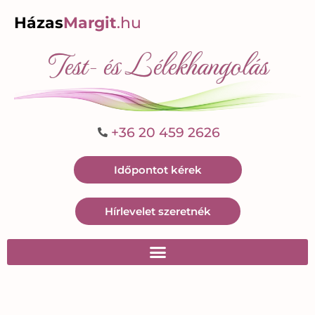
Házas
Margit
.hu
Test- és Lélekhangolás
+36 20 459 2626
Időpontot kérek
Hírlevelet szeretnék