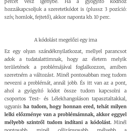
percet vesz igénybe. Ha a gyógyító kódhoz
hozzákapcsoljuk a szeretetkódot is (plussz 3 pozíció:
szív, homlok, fejtető), akkor naponta kb. 10 perc.
A kódolást megelőzi egy ima
Ez egy olyan szándéknyilatkozat, mellyel parancsot
adok a tudatalattimnak, hogy az életem melyik
területének a problémájával foglalkozzon, amiben
szeretném a változást. Minél pontosabban meg tudom
nevezni a problémát, annál jobb. És itt van az a pont,
ahol a gyógyító kódot össze tudom kapcsolni a
csoportos Test- és Lélekhangoláson tapasztaltakkal,
ugyanis
ha tudom, hogy honnan ered, tehát milyen
lelki előzménye van a problémámnak, akkor eggyel
mélyebb szintről tudom indítani a kódolást.
Minél
pontosabb, minél célirányosabb, mélyebb a