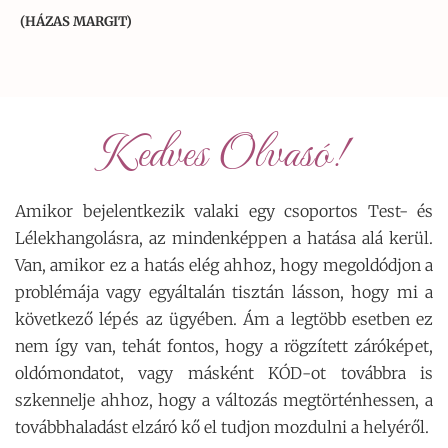
(HÁZAS MARGIT)
Kedves Olvasó!
Amikor bejelentkezik valaki egy csoportos Test- és
Lélekhangolásra, az mindenképpen a hatása alá kerül.
Van, amikor ez a hatás elég ahhoz, hogy megoldódjon a
problémája vagy egyáltalán tisztán lásson, hogy mi a
következő lépés az ügyében. Ám a legtöbb esetben ez
nem így van, tehát fontos, hogy a rögzített záróképet,
oldómondatot, vagy másként KÓD-ot továbbra is
szkennelje ahhoz, hogy a változás megtörténhessen, a
továbbhaladást elzáró kő el tudjon mozdulni a helyéről.