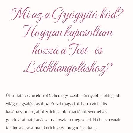
Mi az a Gyógyító kód?
Hogyan kapcsoltam
hozzá a Test- és
Lélekhangoláshoz?
Útmutatások az életről Neked egy szebb, könnyebb, boldogabb
világ megvalósításához. Érezd magad otthon a virtuális
kávéházamban, ahol érdekes információkat; személyes
gondolataimat, tanácsaimat osztom meg veled. Ha hasznosnak
találod az írásaimat, kérlek, oszd meg másokkal is!