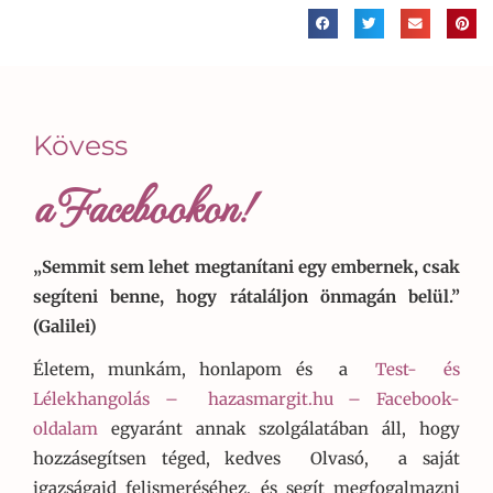
Kövess
a Facebookon!
„Semmit sem lehet megtanítani egy embernek, csak
segíteni benne, hogy rátaláljon önmagán belül.”
(Galilei)
Életem, munkám, honlapom és a
Test- és
Lélekhangolás –
hazasmargit.hu – Facebook-
oldalam
egyaránt annak szolgálatában áll, hogy
hozzásegítsen téged, kedves Olvasó, a saját
igazságaid felismeréséhez, és segít megfogalmazni