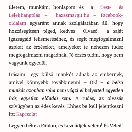
Életem, munkám, honlapom és a
Test- és
Lélekhangolás –
hazasmargit.hu – Facebook-
oldalam
egyaránt annak szolgálatában áll, hogy
hozzásegítsen téged, kedves Olvasó, a saját
igazságaid felismeréséhez, és segít megfogalmazni
azokat az érzéseket, amelyeket te nehezen tudsz
megfogalmazni magadnak. Jó érzés tudni, hogy nem
vagyunk egyedül.
Írásaim egy külső mankót adnak az embernek,
amivel könnyebb továbbmenni – DE! –
a belső
munkát azonban soha nem végzi el helyetted egyetlen
írás, egyetlen előadás sem.
A tudás, az olvasás
szívügyben az édes kevés. Ehhez be kell jelentkezni
itt:
Kapcsolat
Legyen béke a Földön, és kezdődjék velem! És Veled!