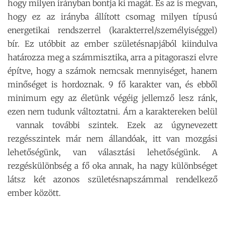
hogy milyen irányban bontja ki magát. És az is megvan,
hogy ez az irányba állított csomag milyen típusú
energetikai rendszerrel (karakterrel/személyiséggel)
bír. Ez utóbbit az ember születésnapjából kiindulva
határozza meg a számmisztika, arra a pitagoraszi elvre
építve, hogy a számok nemcsak mennyiséget, hanem
minőséget is hordoznak. 9 fő karakter van, és ebből
minimum egy az életünk végéig jellemző lesz ránk,
ezen nem tudunk változtatni. Ám a karaktereken belül
vannak további szintek. Ezek az úgynevezett
rezgésszintek már nem állandóak, itt van mozgási
lehetőségünk, van választási lehetőségünk. A
rezgéskülönbség a fő oka annak, ha nagy különbséget
látsz két azonos születésnapszámmal rendelkező
ember között.