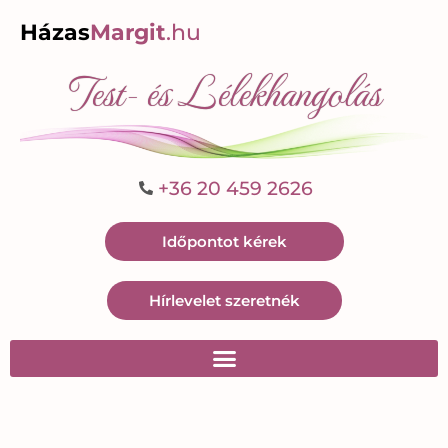
Házas
Margit
.hu
Test- és Lélekhangolás
+36 20 459 2626
Időpontot kérek
Hírlevelet szeretnék