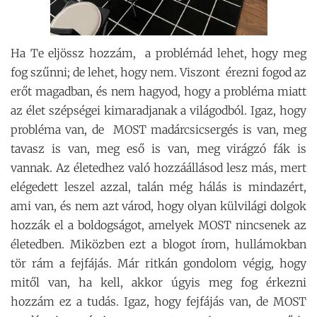
Ha Te eljössz hozzám, a problémád lehet, hogy meg
fog szűnni; de lehet, hogy nem. Viszont érezni fogod az
erőt magadban, és nem hagyod, hogy a probléma miatt
az élet szépségei kimaradjanak a világodból. Igaz, hogy
probléma van, de MOST madárcsicsergés is van, meg
tavasz is van, meg eső is van, meg virágzó fák is
vannak. Az életedhez való hozzáállásod lesz más, mert
elégedett leszel azzal, talán még hálás is mindazért,
ami van, és nem azt várod, hogy olyan külvilági dolgok
hozzák el a boldogságot, amelyek MOST nincsenek az
életedben. Miközben ezt a blogot írom, hullámokban
tör rám a fejfájás. Már ritkán gondolom végig, hogy
mitől van, ha kell, akkor úgyis meg fog érkezni
hozzám ez a tudás. Igaz, hogy fejfájás van, de MOST