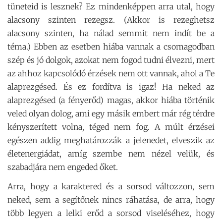
tüneteid is lesznek? Ez mindenképpen arra utal, hogy
alacsony szinten rezegsz. (Akkor is rezeghetsz
alacsony szinten, ha nálad semmit nem indít be a
téma.) Ebben az esetben hiába vannak a csomagodban
szép és jó dolgok, azokat nem fogod tudni élvezni, mert
az ahhoz kapcsolódó érzések nem ott vannak, ahol a Te
alaprezgésed. És ez fordítva is igaz! Ha neked az
alaprezgésed (a fényerőd) magas, akkor hiába történik
veled olyan dolog, ami egy másik embert már rég térdre
kényszerített volna, téged nem fog. A múlt érzései
egészen addig meghatározzák a jelenedet, elveszik az
életenergiádat, amíg szembe nem nézel velük, és
szabadjára nem engeded őket.
Arra, hogy a karaktered és a sorsod változzon, sem
neked, sem a segítőnek nincs ráhatása, de arra, hogy
több legyen a lelki erőd a sorsod viseléséhez, hogy