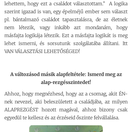
lehettem, hogy ezt a családot választottam.” A logika
szerint igazad is van, egy épelméjű ember sem választ
pl. bántalmazó családot tapasztalásra, de az életnek
nem létezik, vagy inkább azt mondanám, hogy
másfajta logikája létezik. Ezt a másfajta logikát is meg
lehet ismerni, és sorsutunk szolgálatába állítani. Itt
VAN VÁLASZTÁSI LEHETŐSÉGED!
A változásod másik alapfeltétele: Ismerd meg az
alap-rezgésszintedet!
Ahhoz, hogy megnézhesd, hogy az a csomag, akit ÉN-
nek nevezel, aki beleszületett a családjába, az milyen
ALAPREZGÉST hozott magával, ahhoz bizony csak
egyedül te kellesz és az érzéseid őszinte felvállalása.