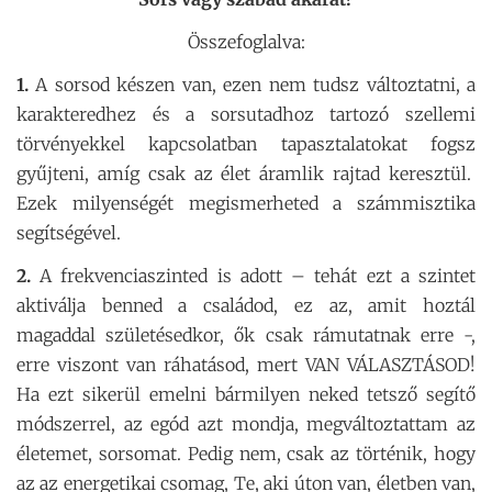
Összefoglalva:
1.
A sorsod készen van, ezen nem tudsz változtatni, a
karakteredhez és a sorsutadhoz tartozó szellemi
törvényekkel kapcsolatban tapasztalatokat fogsz
gyűjteni, amíg csak az élet áramlik rajtad keresztül.
Ezek milyenségét megismerheted a számmisztika
segítségével.
2.
A frekvenciaszinted is adott – tehát ezt a szintet
aktiválja benned a családod, ez az, amit hoztál
magaddal születésedkor, ők csak rámutatnak erre -,
erre viszont van ráhatásod, mert VAN VÁLASZTÁSOD!
Ha ezt sikerül emelni bármilyen neked tetsző segítő
módszerrel, az egód azt mondja, megváltoztattam az
életemet, sorsomat. Pedig nem, csak az történik, hogy
az az energetikai csomag, Te, aki úton van, életben van,