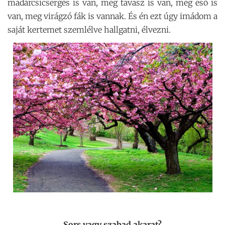
madárcsicsergés is van, meg tavasz is van, meg eső is
van, meg virágzó fák is vannak. És én ezt úgy imádom a
saját kertemet szemlélve hallgatni, élvezni.
Sors vagy szabad akarat?